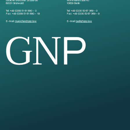
Südliche Münchner Straße 68
Mommsenstraße 45
82031 Grünwald
10629 Berlin
Tel:
+49 (0)89 51 61 890 – 0
Tel:
+49 (0)30 52 67 369 – 0
Fax:
+49 (0)89 51 61 890 – 19
Fax:
+49 (0)30 52 67 369 – 9
E-Mail:
muenchen
@
gnp.law
E-Mail:
berlin
@
gnp.law