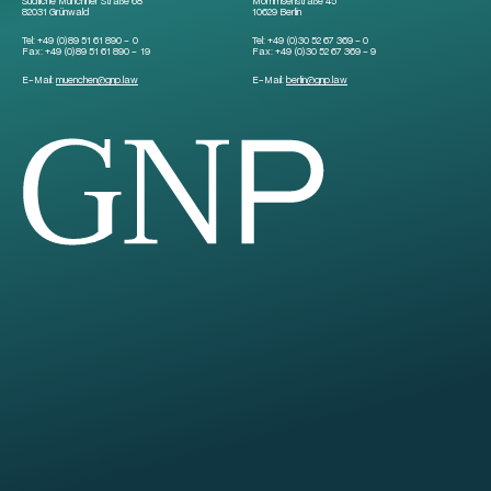
Südliche Münchner Straße 68
Mommsenstraße 45
82031 Grünwald
10629 Berlin
Tel:
+49 (0)89 51 61 890 – 0
Tel:
+49 (0)30 52 67 369 – 0
Fax:
+49 (0)89 51 61 890 – 19
Fax:
+49 (0)30 52 67 369 – 9
E-Mail:
muenchen
@
gnp.law
E-Mail:
berlin
@
gnp.law