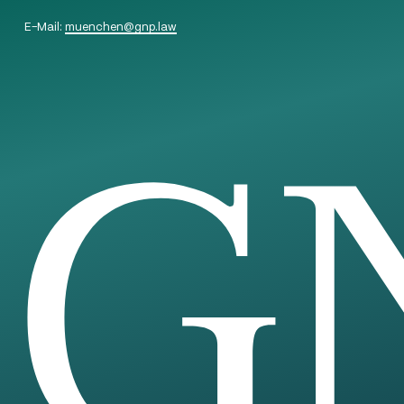
E-Mail:
muenchen
@
gnp.law