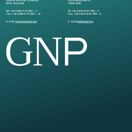
Südliche Münchner Straße 68
Mommsenstraße 45
82031 Grünwald
10629 Berlin
Tel:
+49 (0)89 51 61 890 – 0
Tel:
+49 (0)30 52 67 369 – 0
Fax:
+49 (0)89 51 61 890 – 19
Fax:
+49 (0)30 52 67 369 – 9
E-Mail:
muenchen
@
gnp.law
E-Mail:
berlin
@
gnp.law