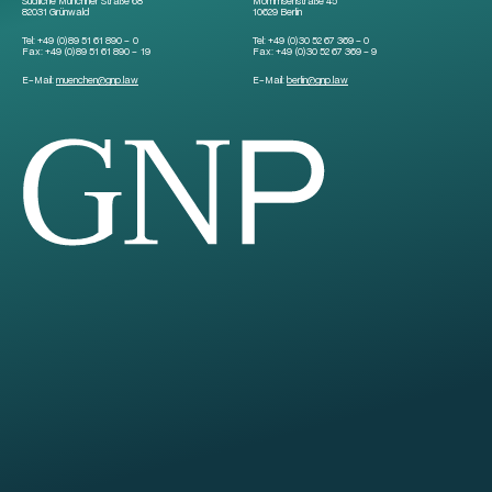
Südliche Münchner Straße 68
Mommsenstraße 45
82031 Grünwald
10629 Berlin
Tel:
+49 (0)89 51 61 890 – 0
Tel:
+49 (0)30 52 67 369 – 0
Fax:
+49 (0)89 51 61 890 – 19
Fax:
+49 (0)30 52 67 369 – 9
E-Mail:
muenchen
@
gnp.law
E-Mail:
berlin
@
gnp.law