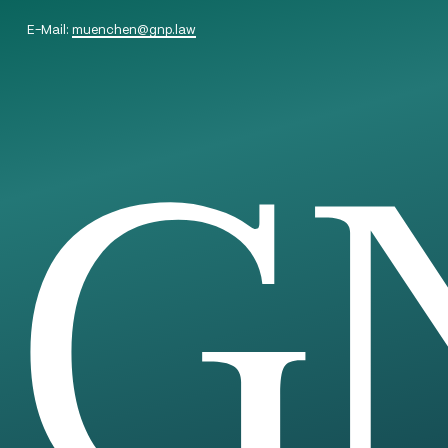
E-Mail:
muenchen
@
gnp.law