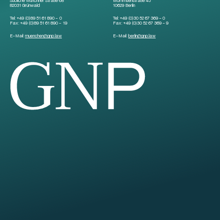
Südliche Münchner Straße 68
Mommsenstraße 45
82031 Grünwald
10629 Berlin
Tel:
+49 (0)89 51 61 890 – 0
Tel:
+49 (0)30 52 67 369 – 0
Fax:
+49 (0)89 51 61 890 – 19
Fax:
+49 (0)30 52 67 369 – 9
E-Mail:
muenchen
@
gnp.law
E-Mail:
berlin
@
gnp.law