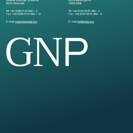
Südliche Münchner Straße 68
Mommsenstraße 45
82031 Grünwald
10629 Berlin
Tel:
+49 (0)89 51 61 890 – 0
Tel:
+49 (0)30 52 67 369 – 0
Fax:
+49 (0)89 51 61 890 – 19
Fax:
+49 (0)30 52 67 369 – 9
E-Mail:
muenchen
@
gnp.law
E-Mail:
berlin
@
gnp.law