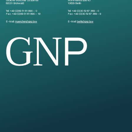
Südliche Münchner Straße 68
Mommsenstraße 45
82031 Grünwald
10629 Berlin
Tel:
+49 (0)89 51 61 890 – 0
Tel:
+49 (0)30 52 67 369 – 0
Fax:
+49 (0)89 51 61 890 – 19
Fax:
+49 (0)30 52 67 369 – 9
E-Mail:
muenchen
@
gnp.law
E-Mail:
berlin
@
gnp.law