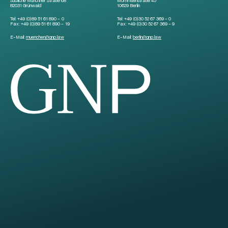
Südliche Münchner Straße 68
Mommsenstraße 45
82031 Grünwald
10629 Berlin
Tel:
+49 (0)89 51 61 890 – 0
Tel:
+49 (0)30 52 67 369 – 0
Fax:
+49 (0)89 51 61 890 – 19
Fax:
+49 (0)30 52 67 369 – 9
E-Mail:
muenchen
@
gnp.law
E-Mail:
berlin
@
gnp.law