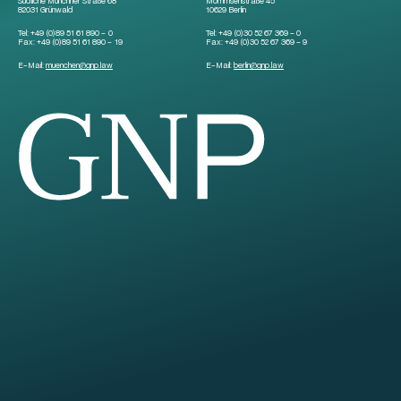
Südliche Münchner Straße 68
Mommsenstraße 45
82031 Grünwald
10629 Berlin
Tel:
+49 (0)89 51 61 890 – 0
Tel:
+49 (0)30 52 67 369 – 0
Fax:
+49 (0)89 51 61 890 – 19
Fax:
+49 (0)30 52 67 369 – 9
E-Mail:
muenchen
@
gnp.law
E-Mail:
berlin
@
gnp.law