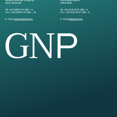
Südliche Münchner Straße 68
Mommsenstraße 45
82031 Grünwald
10629 Berlin
Tel:
+49 (0)89 51 61 890 – 0
Tel:
+49 (0)30 52 67 369 – 0
Fax:
+49 (0)89 51 61 890 – 19
Fax:
+49 (0)30 52 67 369 – 9
E-Mail:
muenchen
@
gnp.law
E-Mail:
berlin
@
gnp.law