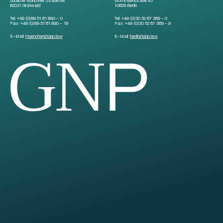
Südliche Münchner Straße 68
Mommsenstraße 45
82031 Grünwald
10629 Berlin
Tel:
+49 (0)89 51 61 890 – 0
Tel:
+49 (0)30 52 67 369 – 0
Fax:
+49 (0)89 51 61 890 – 19
Fax:
+49 (0)30 52 67 369 – 9
E-Mail:
muenchen
@
gnp.law
E-Mail:
berlin
@
gnp.law