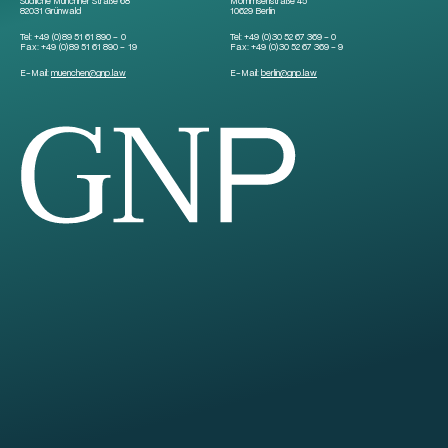
Südliche Münchner Straße 68
Mommsenstraße 45
82031 Grünwald
10629 Berlin
Tel:
+49 (0)89 51 61 890 – 0
Tel:
+49 (0)30 52 67 369 – 0
Fax:
+49 (0)89 51 61 890 – 19
Fax:
+49 (0)30 52 67 369 – 9
E-Mail:
muenchen
@
gnp.law
E-Mail:
berlin
@
gnp.law