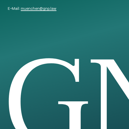
E-Mail:
muenchen
@
gnp.law