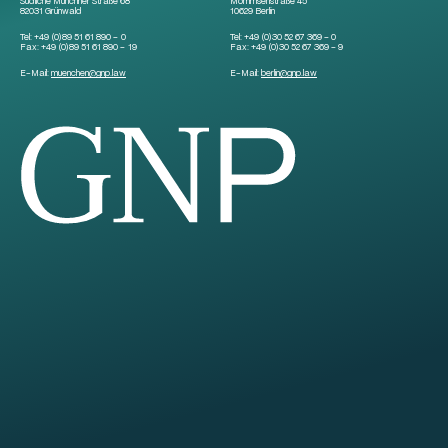
Südliche Münchner Straße 68
Mommsenstraße 45
82031 Grünwald
10629 Berlin
Tel:
+49 (0)89 51 61 890 – 0
Tel:
+49 (0)30 52 67 369 – 0
Fax:
+49 (0)89 51 61 890 – 19
Fax:
+49 (0)30 52 67 369 – 9
E-Mail:
muenchen
@
gnp.law
E-Mail:
berlin
@
gnp.law