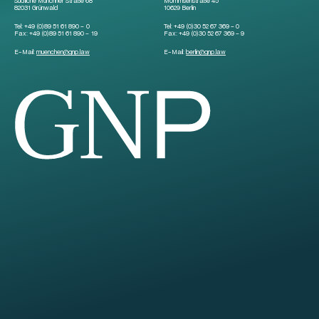
Südliche Münchner Straße 68
Mommsenstraße 45
82031 Grünwald
10629 Berlin
Tel:
+49 (0)89 51 61 890 – 0
Tel:
+49 (0)30 52 67 369 – 0
Fax:
+49 (0)89 51 61 890 – 19
Fax:
+49 (0)30 52 67 369 – 9
E-Mail:
muenchen
@
gnp.law
E-Mail:
berlin
@
gnp.law