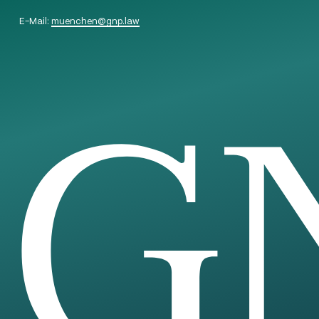
E-Mail:
muenchen
@
gnp.law