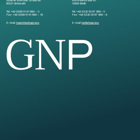
Südliche Münchner Straße 68
Mommsenstraße 45
82031 Grünwald
10629 Berlin
Tel:
+49 (0)89 51 61 890 – 0
Tel:
+49 (0)30 52 67 369 – 0
Fax:
+49 (0)89 51 61 890 – 19
Fax:
+49 (0)30 52 67 369 – 9
E-Mail:
muenchen
@
gnp.law
E-Mail:
berlin
@
gnp.law