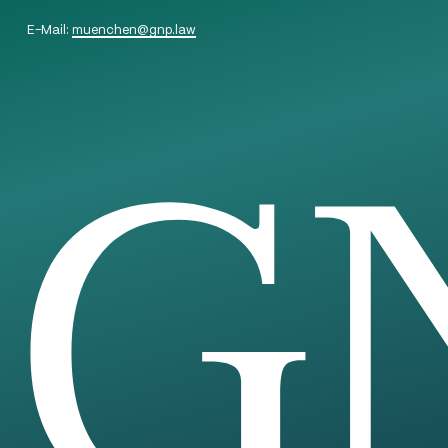
E-Mail:
muenchen
@
gnp.law