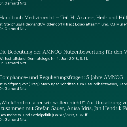
Dr. Gerhard Nitz
Handbuch Medizinrecht – Teil H: Arznei-, Heil- und Hil
in: Stellpflug/Hildebrandt/Middendorf (Hrsg.) Loseblattsammlung, C.F.Müller
Dr. Gerhard Nitz
Die Bedeutung der AMNOG-Nutzenbewertung für den Vert
Wirtschaftsbrief Dermatologie Nr. 4, Juni 2018, S. 1 f.
Dr. Gerhard Nitz
Compliance- und Regulierungsfragen: 5 Jahre AMNOG
in: Wolfgang Voit (Hrsg.) Marburger Schriften zum Gesundheitswesen, Band 3
Dr. Gerhard Nitz
„Wir könnten, aber wir wollen nicht!“ Zur Umsetzung v
(zusammen mit Stefan Sauer, Anisa Idris, Jan Hendrik P
Gesundheits- und Sozialpolitik (G&S) 1/2018, S. 37 ff.
Dr. Gerhard Nitz