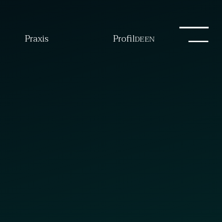
Praxis
Profil
DE
EN
17
2016
2015
2014
2013
2012
2011
2010
t. (Oxf.)
Thorsten Ebermann