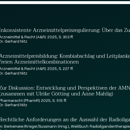
Till Wipperfürth, LL.M.
Dr. Philipp Kircher
Dr. Richard Schulz
Prof. Dr. Michael Lindemann
Inkonsistente Arzneimittelpreisregulierung: Über das 
Arzneimittel & Recht (A&R) 2025, S. 303 ff.
Dr. Gerhard Nitz
Arzneimittelpreisbildung: Kombiabschlag und Leitplanke
freien Arzneimittelkombinationen
Arzneimittel & Recht (A&R) 2025, S. 227 ff.
Dr. Gerhard Nitz
Zur Diskussion: Entwicklung und Perspektiven der AMNO
(zusammen mit Ulrike Götting und Anne Mahlig)
Pharmarecht (PharmR) 2025, S. 515 ff.
Dr. Gerhard Nitz
Rechtliche Anforderungen an die Auswahl der Radiolig
in: Berkemeier/Krieger/Sussmann (Hrsg.), Weißbuch Radioligandentherapie i