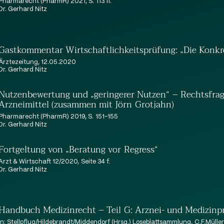
Pharmarecht (PharmR) 2021, S. 113 ff.
Dr. Gerhard Nitz
Gastkommentar Wirtschaftlichkeitsprüfung: „Die Konkre
Ärztezeitung, 12.05.2020
Dr. Gerhard Nitz
Nutzenbewertung und „geringerer Nutzen“ – Rechtsfra
Arzneimittel (zusammen mit Jörn Grotjahn)
Pharmarecht (PharmR) 2019, S. 151-155
Dr. Gerhard Nitz
Fortgeltung von „Beratung vor Regress“
Arzt & Wirtschaft 12/2020, Seite 34 f.
Dr. Gerhard Nitz
Handbuch Medizinrecht – Teil G: Arznei- und Medizinp
in: Stellpflug/Hildebrandt/Middendorf (Hrsg.) Loseblattsammlung, C.F.Müller