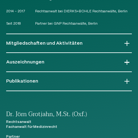
2014 – 2017
Rechtsanwalt bei DIERKS+BOHLE Rechtsanwälte, Berlin
Seit 2018
Partner bei GNP Rechtsanwälte, Berlin
Mitgliedschaften und Aktivitäten
Gesundheitspolitischer Ausschuss des Bundesverbandes der
Pharmazeutischen Industrie e. V. (BPI)
Auszeichnungen
Oxford University Society
Hertford Society
Handelsblatt - Best Lawyers | Anwalt des Jahres (2026)
Biotechnologierecht (Berlin)
Deutscher Anwaltverein e.V. (DAV)
Publikationen
Handelsblatt - Best Lawyers | „Deutschlands beste Anwälte“ (seit 2023)
Biotechnologierecht
Handelsblatt - Best Lawyers | „Deutschlands beste Anwälte“ (seit 2021)
Pharmarecht
Dr. Jörn Grotjahn, M.St. (Oxf.)
Handelsblatt - Best Lawyers | „Deutschlands beste Anwälte“ (seit 2021)
Rechtsanwalt
Gesundheitsrecht
Fachanwalt für Medizinrecht
Partner