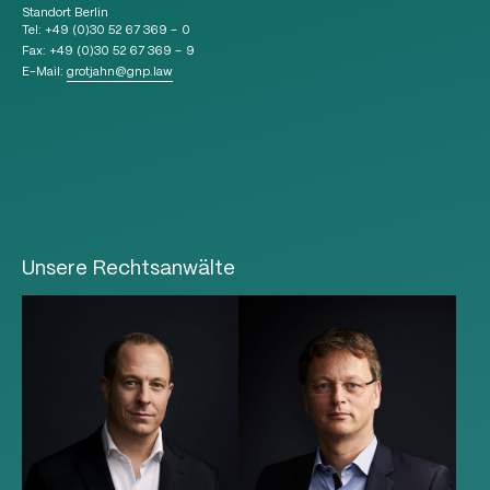
Standort Berlin
Tel:
+49 (0)30 52 67 369 – 0
Vollständiges Publikationsverzeichnis
Fax:
+49 (0)30 52 67 369 – 9
Als PDF herunterladen
E-Mail:
grotjahn
@
gnp.law
Unsere Rechtsanwälte