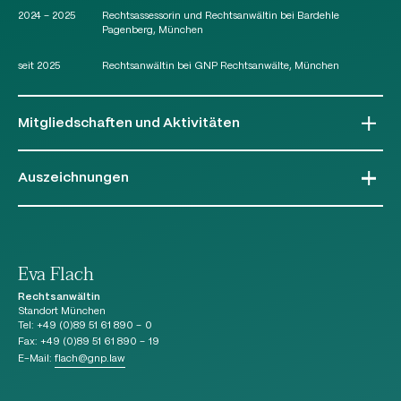
2024 – 2025
Rechtsassessorin und Rechtsanwältin bei Bardehle
Pagenberg, München
seit 2025
Rechtsanwältin bei GNP Rechtsanwälte, München
Mitgliedschaften und Aktivitäten
Arbeitsgemeinschaft Medizinrecht im Deutschen Anwaltverein e.V. (DAV)
Arbeitsgruppe Junges Medizinrecht der Arbeitsgemeinschaft Medizinrecht
Auszeichnungen
Münchener Anwaltverein e.V.
Eva Flach
Rechtsanwältin
Standort München
Tel:
+49 (0)89 51 61 890 – 0
Fax:
+49 (0)89 51 61 890 – 19
E-Mail:
flach
@
gnp.law